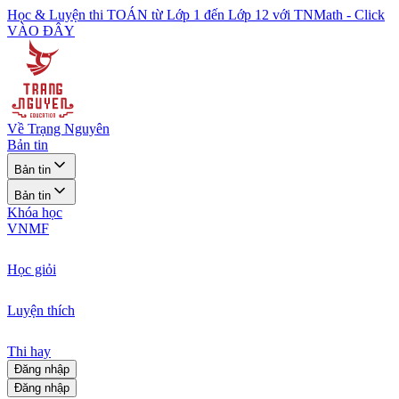
Học & Luyện thi TOÁN từ Lớp 1 đến Lớp 12 với TNMath - Click
VÀO ĐÂY
Về Trạng Nguyên
Bản tin
Bản tin
Bản tin
Khóa học
VNMF
Học giỏi
Luyện thích
Thi hay
Đăng nhập
Đăng nhập