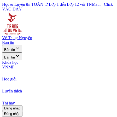
Học & Luyện thi TOÁN từ Lớp 1 đến Lớp 12 với TNMath - Click
VÀO ĐÂY
Về Trạng Nguyên
Bản tin
Bản tin
Bản tin
Khóa học
VNMF
Học giỏi
Luyện thích
Thi hay
Đăng nhập
Đăng nhập