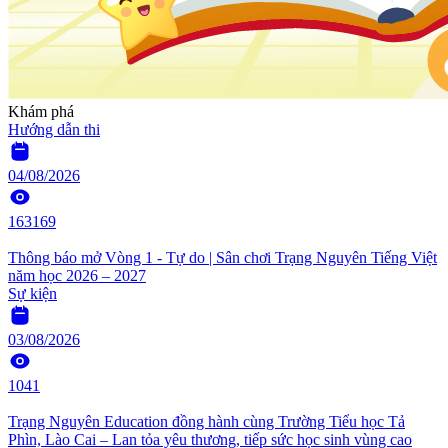
Khám phá
Hướng dẫn thi
04/08/2026
163169
Thông báo mở Vòng 1 - Tự do | Sân chơi Trạng Nguyên Tiếng Việt
năm học 2026 – 2027
Sự kiện
03/08/2026
1041
Trạng Nguyên Education đồng hành cùng Trường Tiểu học Tả
Phìn, Lào Cai – Lan tỏa yêu thương, tiếp sức học sinh vùng cao