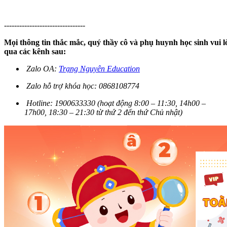
--------------------------------
Mọi
thông
tin
thắc
mắc
,
quý
thầy
cô
và
phụ
huynh
học
sinh
vui
l
qua
các
kênh
sau
:
Zalo
OA:
Trạng Nguyên Education
Zalo
hỗ
trợ
khóa
học
: 0868108774
Hotline: 1900633330 (
hoạt
động
8:00 – 11:30, 14h00 –
17h00, 18:30 – 21:30
từ
thứ
2
đến
thứ
Chủ
nhật
)