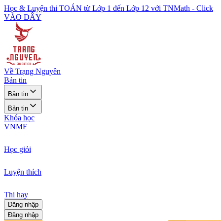
Học & Luyện thi TOÁN từ Lớp 1 đến Lớp 12 với TNMath - Click
VÀO ĐÂY
Về Trạng Nguyên
Bản tin
Bản tin
Bản tin
Khóa học
VNMF
Học giỏi
Luyện thích
Thi hay
Đăng nhập
Đăng nhập