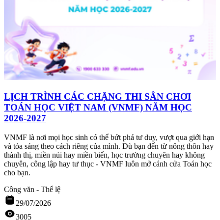
LỊCH TRÌNH CÁC CHẶNG THI SÂN CHƠI
TOÁN HỌC VIỆT NAM (VNMF) NĂM HỌC
2026-2027
VNMF là nơi mọi học sinh có thể bứt phá tư duy, vượt qua giới hạn
và tỏa sáng theo cách riêng của mình. Dù bạn đến từ nông thôn hay
thành thị, miền núi hay miền biển, học trường chuyên hay không
chuyên, công lập hay tư thục - VNMF luôn mở cánh cửa Toán học
cho bạn.
Công văn - Thể lệ
29/07/2026
3005