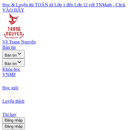
Học & Luyện thi TOÁN từ Lớp 1 đến Lớp 12 với TNMath - Click
VÀO ĐÂY
Về Trạng Nguyên
Bản tin
Bản tin
Bản tin
Khóa học
VNMF
Học giỏi
Luyện thích
Thi hay
Đăng nhập
Đăng nhập