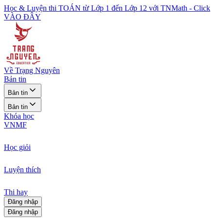
Học & Luyện thi TOÁN từ Lớp 1 đến Lớp 12 với TNMath - Click
VÀO ĐÂY
Về Trạng Nguyên
Bản tin
Bản tin
Bản tin
Khóa học
VNMF
Học giỏi
Luyện thích
Thi hay
Đăng nhập
Đăng nhập