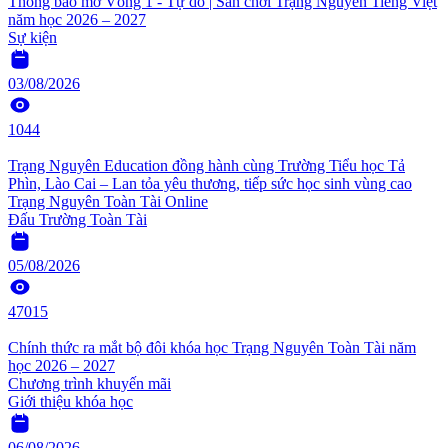
Thông báo mở Vòng 1 - Tự do | Sân chơi Trạng Nguyên Tiếng Việt
năm học 2026 – 2027
Sự kiện
03/08/2026
1044
Trạng Nguyên Education đồng hành cùng Trường Tiểu học Tả
Phìn, Lào Cai – Lan tỏa yêu thương, tiếp sức học sinh vùng cao
Trạng Nguyên Toàn Tài Online
Đấu Trường Toàn Tài
05/08/2026
47015
Chính thức ra mắt bộ đôi khóa học Trạng Nguyên Toàn Tài năm
học 2026 – 2027
Chương trình khuyến mãi
Giới thiệu khóa học
06/08/2026