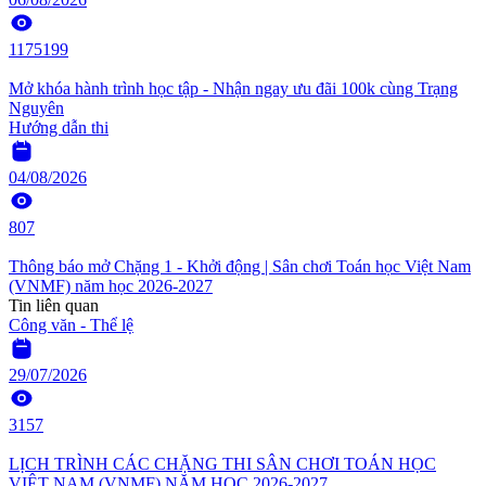
1175199
Mở khóa hành trình học tập - Nhận ngay ưu đãi 100k cùng Trạng
Nguyên
Hướng dẫn thi
04/08/2026
807
Thông báo mở Chặng 1 - Khởi động | Sân chơi Toán học Việt Nam
(VNMF) năm học 2026-2027
Tin liên quan
Công văn - Thể lệ
29/07/2026
3157
LỊCH TRÌNH CÁC CHẶNG THI SÂN CHƠI TOÁN HỌC
VIỆT NAM (VNMF) NĂM HỌC 2026-2027