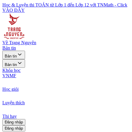
Học & Luyện thi TOÁN từ Lớp 1 đến Lớp 12 với TNMath - Click
VÀO ĐÂY
Về Trạng Nguyên
Bản tin
Bản tin
Bản tin
Khóa học
VNMF
Học giỏi
Luyện thích
Thi hay
Đăng nhập
Đăng nhập