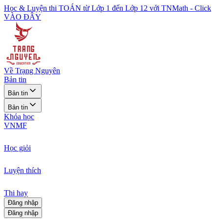
Học & Luyện thi TOÁN từ Lớp 1 đến Lớp 12 với TNMath - Click
VÀO ĐÂY
Về Trạng Nguyên
Bản tin
Bản tin
Bản tin
Khóa học
VNMF
Học giỏi
Luyện thích
Thi hay
Đăng nhập
Đăng nhập