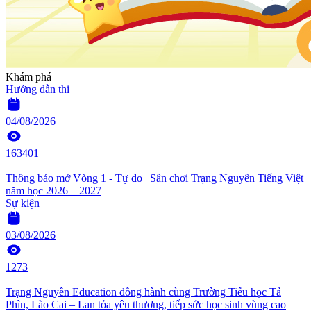
Khám phá
Hướng dẫn thi
04/08/2026
163401
Thông báo mở Vòng 1 - Tự do | Sân chơi Trạng Nguyên Tiếng Việt
năm học 2026 – 2027
Sự kiện
03/08/2026
1273
Trạng Nguyên Education đồng hành cùng Trường Tiểu học Tả
Phìn, Lào Cai – Lan tỏa yêu thương, tiếp sức học sinh vùng cao