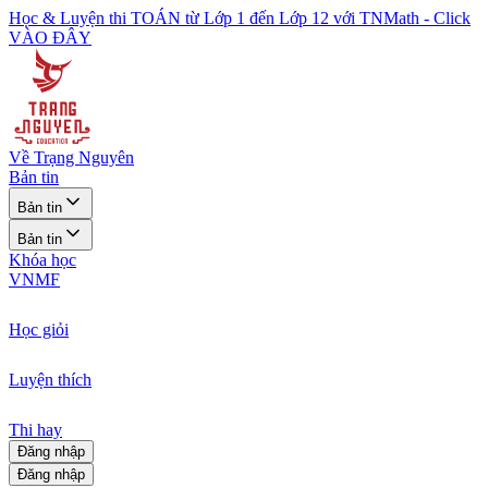
Học & Luyện thi TOÁN từ Lớp 1 đến Lớp 12 với TNMath - Click
VÀO ĐÂY
Về Trạng Nguyên
Bản tin
Bản tin
Bản tin
Khóa học
VNMF
Học giỏi
Luyện thích
Thi hay
Đăng nhập
Đăng nhập