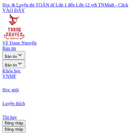
Học & Luyện thi TOÁN từ Lớp 1 đến Lớp 12 với TNMath - Click
VÀO ĐÂY
Về Trạng Nguyên
Bản tin
Bản tin
Bản tin
Khóa học
VNMF
Học giỏi
Luyện thích
Thi hay
Đăng nhập
Đăng nhập