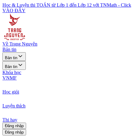
Học & Luyện thi TOÁN từ Lớp 1 đến Lớp 12 với TNMath - Click
VÀO ĐÂY
Về Trạng Nguyên
Bản tin
Bản tin
Bản tin
Khóa học
VNMF
Học giỏi
Luyện thích
Thi hay
Đăng nhập
Đăng nhập