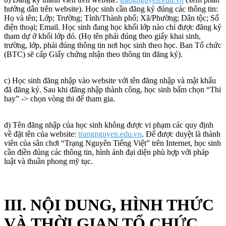
hướng dẫn trên website). Học sinh cần đăng ký đúng các thông tin:
Họ và tên; Lớp; Trường; Tỉnh/Thành phố; Xã/Phường; Dân tộc; Số
điện thoại; Email. Học sinh đang học khối lớp nào chỉ được đăng ký
tham dự ở khối lớp đó. (Họ tên phải đúng theo giấy khai sinh,
trường, lớp, phải đúng thông tin nơi học sinh theo học. Ban Tổ chức
(BTC) sẽ cấp Giấy chứng nhận theo thông tin đăng ký).
c) Học sinh đăng nhập vào website với tên đăng nhập và mật khẩu
đã đăng ký. Sau khi đăng nhập thành công, học sinh bấm chọn “Thi
hay” -> chọn vòng thi để tham gia.
d) Tên đăng nhập của học sinh không được vi phạm các quy định
về đặt tên của website:
trangnguyen.edu.vn
. Để được duyệt là thành
viên của sân chơi “Trạng Nguyên Tiếng Việt” trên Internet, học sinh
cần điền đúng các thông tin, hình ảnh đại diện phù hợp với pháp
luật và thuần phong mỹ tục.
III. NỘI DUNG, HÌNH THỨC
VÀ THỜI GIAN TỔ CHỨC