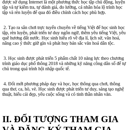
được sử dụng Internet là một phương thức học tập chủ động, luyện
tập và tự kiểm tra, tự đánh giá, đo lường, cá nhân hóa lộ trình học
tập và rèn luyện để qua đó điều chỉnh cách học phù hợp.
2. Tạo ra sân chơi trực tuyến chuyên về tiếng Việt để học sinh học
tập, rèn luyện, phát triển tư duy ngôn ngữ, thêm yêu tiếng Việt, yêu
quê hương đất nước. Học sinh hiểu rõ về địa lí, lịch sử, văn hoá,
nâng cao ý thức giữ gìn và phát huy bản sắc văn hoá dân tộc.
3. Học sinh được phát triển 5 phẩm chất 10 năng lực theo chương
trình giáo dục phổ thông 2018 và những kỹ năng công dân số để tự
chủ trong quá trình hội nhập quốc tế.
4. Đổi mới phương pháp dạy và học, học thông qua chơi, thông
qua thơ, ca, hò, vè. Học sinh được phát triển tư duy, sáng tạo nghệ
thuật, hiểu cái đẹp, yêu cuộc sống và có tinh thần nhân văn.
II. ĐỐI TƯỢNG THAM GIA
VÀ ĐĂNG KÝ THAM GIA