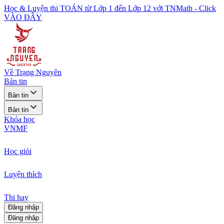
Học & Luyện thi TOÁN từ Lớp 1 đến Lớp 12 với TNMath - Click
VÀO ĐÂY
Về Trạng Nguyên
Bản tin
Bản tin
Bản tin
Khóa học
VNMF
Học giỏi
Luyện thích
Thi hay
Đăng nhập
Đăng nhập