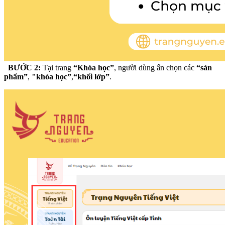
BƯỚC 2:
Tại trang
“Khóa học”
, người dùng ấn chọn các
“sản
phẩm”
,
"khóa học”
,
“khối lớp”
.