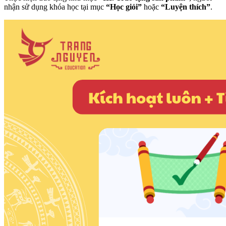
nhận sử dụng khóa học tại mục
“Học giỏi”
hoặc
“Luyện thích”
.