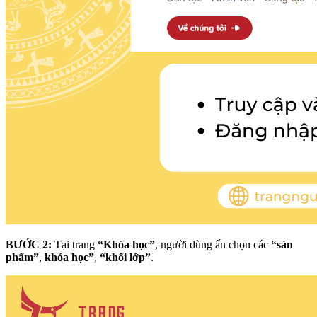
BƯỚC 2:
Tại trang
“Khóa học”
, người dùng ấn chọn các
“sản
phẩm”
,
khóa học”
,
“khối lớp”
.